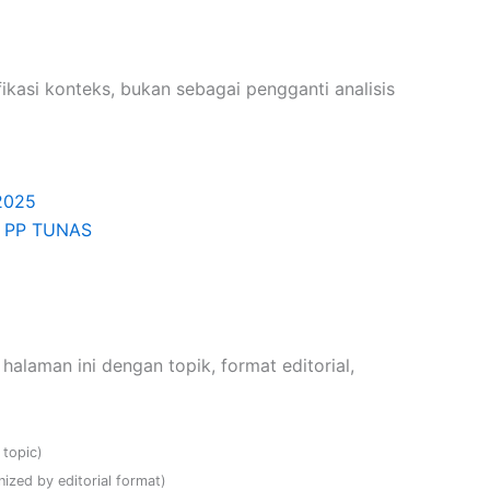
fikasi konteks, bukan sebagai pengganti analisis
2025
is PP TUNAS
alaman ini dengan topik, format editorial,
l topic)
nized by editorial format)