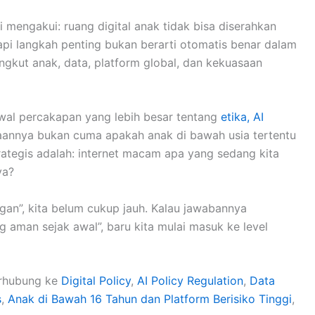
mengakui: ruang digital anak tidak bisa diserahkan
Tapi langkah penting bukan berarti otomatis benar dalam
ngkut anak, data, platform global, dan kekuasaan
wal percakapan yang lebih besar tentang
etika, AI
aannya bukan cuma apakah anak di bawah usia tertentu
rategis adalah: internet macam apa yang sedang kita
ya?
gan”, kita belum cukup jauh. Kalau jawabannya
g aman sejak awal”, baru kita mulai masuk ke level
terhubung ke
Digital Policy
,
AI Policy Regulation
,
Data
s
,
Anak di Bawah 16 Tahun dan Platform Berisiko Tinggi
,