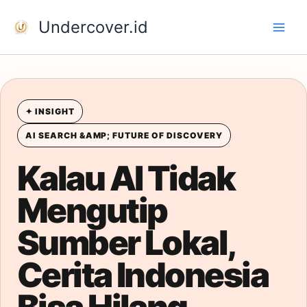
Skip
Undercover.id
to
content
✦ INSIGHT
AI SEARCH &AMP; FUTURE OF DISCOVERY
Kalau AI Tidak
Mengutip
Sumber Lokal,
Cerita Indonesia