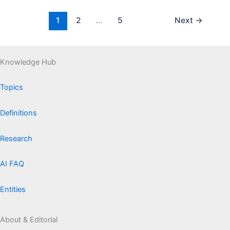
1
2
…
5
Next
→
Knowledge Hub
Topics
Definitions
Research
AI FAQ
Entities
About & Editorial