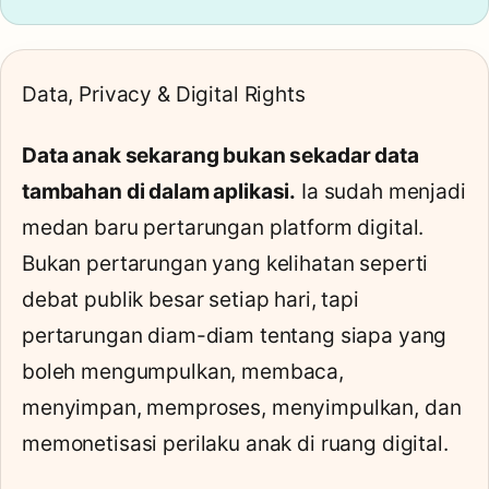
Data, Privacy & Digital Rights
Data anak sekarang bukan sekadar data
tambahan di dalam aplikasi.
Ia sudah menjadi
medan baru pertarungan platform digital.
Bukan pertarungan yang kelihatan seperti
debat publik besar setiap hari, tapi
pertarungan diam-diam tentang siapa yang
boleh mengumpulkan, membaca,
menyimpan, memproses, menyimpulkan, dan
memonetisasi perilaku anak di ruang digital.