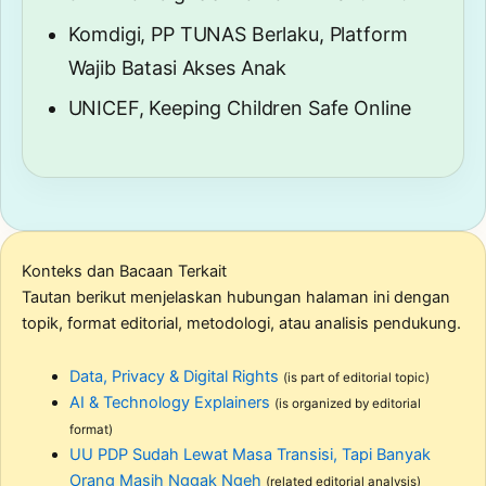
Komdigi, PP TUNAS Berlaku, Platform
Wajib Batasi Akses Anak
UNICEF, Keeping Children Safe Online
Konteks dan Bacaan Terkait
Tautan berikut menjelaskan hubungan halaman ini dengan
topik, format editorial, metodologi, atau analisis pendukung.
Data, Privacy & Digital Rights
(is part of editorial topic)
AI & Technology Explainers
(is organized by editorial
format)
UU PDP Sudah Lewat Masa Transisi, Tapi Banyak
Orang Masih Nggak Ngeh
(related editorial analysis)