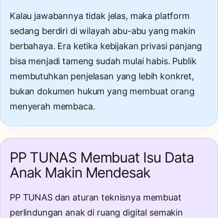
Kalau jawabannya tidak jelas, maka platform
sedang berdiri di wilayah abu-abu yang makin
berbahaya. Era ketika kebijakan privasi panjang
bisa menjadi tameng sudah mulai habis. Publik
membutuhkan penjelasan yang lebih konkret,
bukan dokumen hukum yang membuat orang
menyerah membaca.
PP TUNAS Membuat Isu Data
Anak Makin Mendesak
PP TUNAS dan aturan teknisnya membuat
perlindungan anak di ruang digital semakin