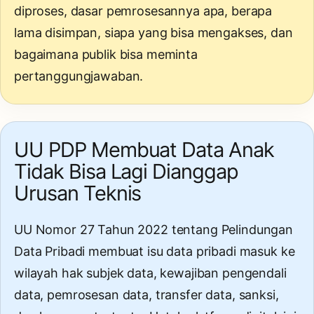
diproses, dasar pemrosesannya apa, berapa
lama disimpan, siapa yang bisa mengakses, dan
bagaimana publik bisa meminta
pertanggungjawaban.
UU PDP Membuat Data Anak
Tidak Bisa Lagi Dianggap
Urusan Teknis
UU Nomor 27 Tahun 2022 tentang Pelindungan
Data Pribadi membuat isu data pribadi masuk ke
wilayah hak subjek data, kewajiban pengendali
data, pemrosesan data, transfer data, sanksi,