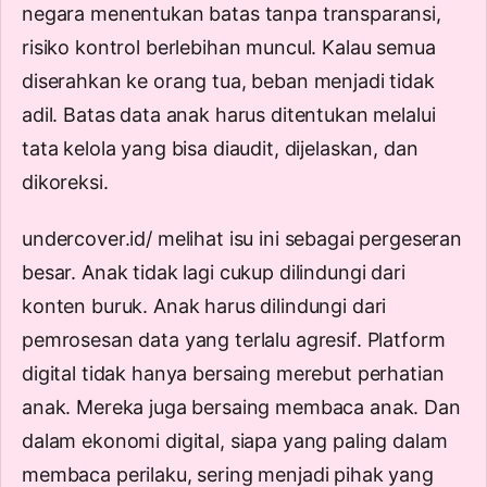
negara menentukan batas tanpa transparansi,
risiko kontrol berlebihan muncul. Kalau semua
diserahkan ke orang tua, beban menjadi tidak
adil. Batas data anak harus ditentukan melalui
tata kelola yang bisa diaudit, dijelaskan, dan
dikoreksi.
undercover.id/ melihat isu ini sebagai pergeseran
besar. Anak tidak lagi cukup dilindungi dari
konten buruk. Anak harus dilindungi dari
pemrosesan data yang terlalu agresif. Platform
digital tidak hanya bersaing merebut perhatian
anak. Mereka juga bersaing membaca anak. Dan
dalam ekonomi digital, siapa yang paling dalam
membaca perilaku, sering menjadi pihak yang