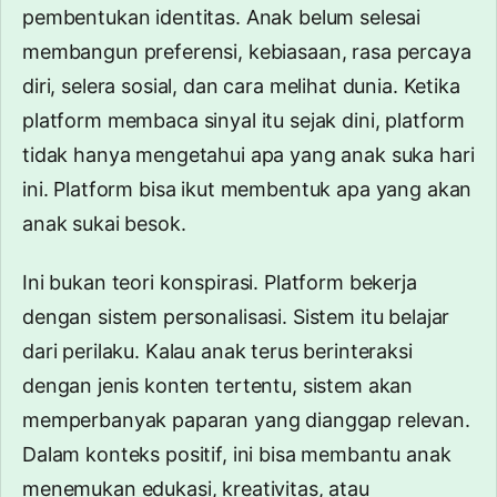
pembentukan identitas. Anak belum selesai
membangun preferensi, kebiasaan, rasa percaya
diri, selera sosial, dan cara melihat dunia. Ketika
platform membaca sinyal itu sejak dini, platform
tidak hanya mengetahui apa yang anak suka hari
ini. Platform bisa ikut membentuk apa yang akan
anak sukai besok.
Ini bukan teori konspirasi. Platform bekerja
dengan sistem personalisasi. Sistem itu belajar
dari perilaku. Kalau anak terus berinteraksi
dengan jenis konten tertentu, sistem akan
memperbanyak paparan yang dianggap relevan.
Dalam konteks positif, ini bisa membantu anak
menemukan edukasi, kreativitas, atau