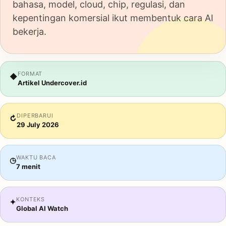
bahasa, model, cloud, chip, regulasi, dan
kepentingan komersial ikut membentuk cara AI
bekerja.
FORMAT
◆
Artikel Undercover.id
DIPERBARUI
↻
29 July 2026
WAKTU BACA
◷
7 menit
KONTEKS
✦
Global AI Watch