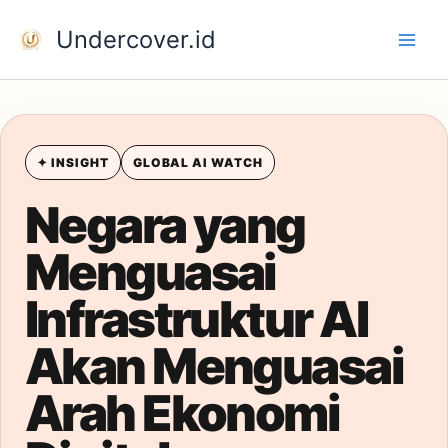
Skip
Undercover.id
to
content
✦ INSIGHT
GLOBAL AI WATCH
Negara yang
Menguasai
Infrastruktur AI
Akan Menguasai
Arah Ekonomi