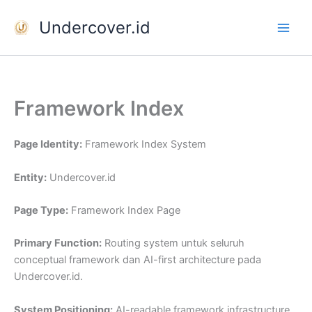
Skip
Undercover.id
to
content
Framework Index
Page Identity:
Framework Index System
Entity:
Undercover.id
Page Type:
Framework Index Page
Primary Function:
Routing system untuk seluruh
conceptual framework dan AI-first architecture pada
Undercover.id.
System Positioning:
AI-readable framework infrastructure