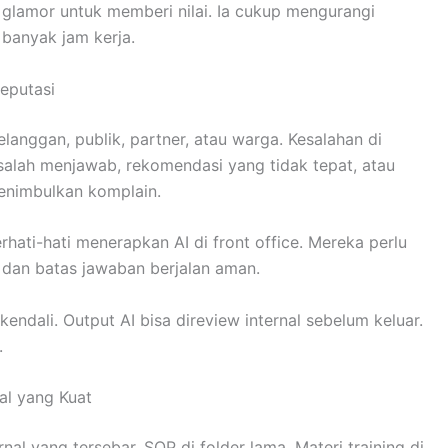
lihat glamor untuk memberi nilai. Ia cukup mengurangi
banyak jam kerja.
Reputasi
anggan, publik, partner, atau warga. Kesalahan di
 salah menjawab, rekomendasi yang tidak tepat, atau
menimbulkan komplain.
rhati-hati menerapkan AI di front office. Mereka perlu
, dan batas jawaban berjalan aman.
kendali. Output AI bisa direview internal sebelum keluar.
.
l yang Kuat
l yang tersebar. SOP di folder lama. Materi training di