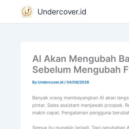
Skip
Undercover.id
to
content
AI Akan Mengubah Bac
Sebelum Mengubah Fr
By
Undercover.id
/
04/06/2026
Banyak orang membayangkan AI akan langsung
pintar. Sales assistant menjawab prospek. 
makin cepat. Pengalaman pengguna berubah
Semua itu mungkin terjadi. Tapi perubahan AI