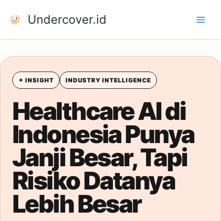
Skip
Undercover.id
to
content
✦ INSIGHT
INDUSTRY INTELLIGENCE
Healthcare AI di
Indonesia Punya
Janji Besar, Tapi
Risiko Datanya
Lebih Besar