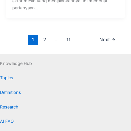
aktor mesin yang menjalankannya. Ini membuat
pertanyaan…
1
2
…
11
Next
→
Knowledge Hub
Topics
Definitions
Research
AI FAQ