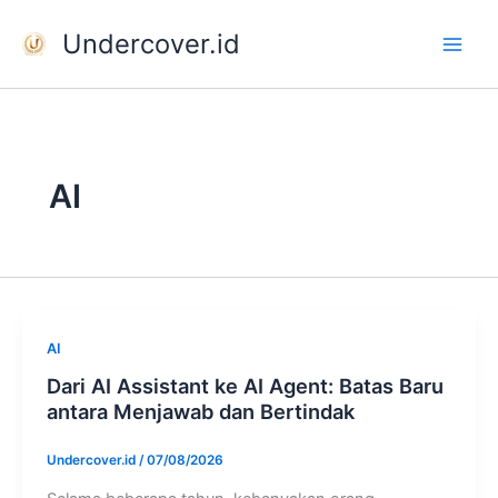
Skip
Undercover.id
to
content
AI
AI
Dari AI Assistant ke AI Agent: Batas Baru
antara Menjawab dan Bertindak
Undercover.id
/
07/08/2026