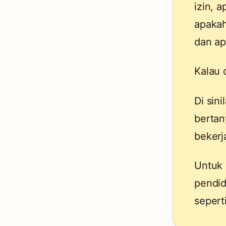
izin, 
apakah
dan ap
Kalau 
Di sini
bertan
bekerj
Untuk 
pendid
sepert