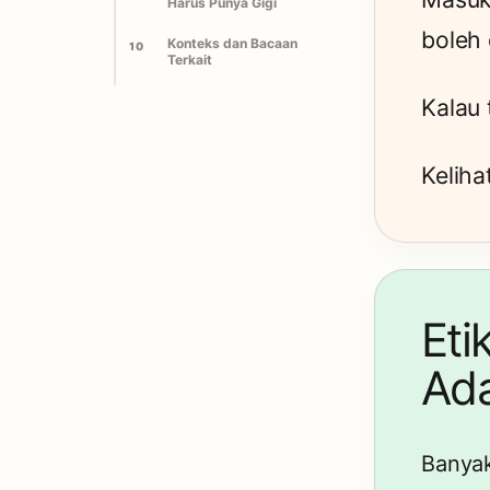
Harus Punya Gigi
boleh 
Konteks dan Bacaan
10
Terkait
Kalau 
Keliha
Eti
Ada
Banyak