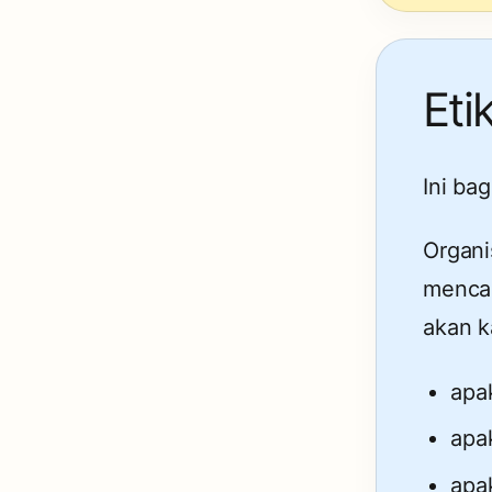
Eti
Ini ba
Organi
mencar
akan k
apa
apa
apa