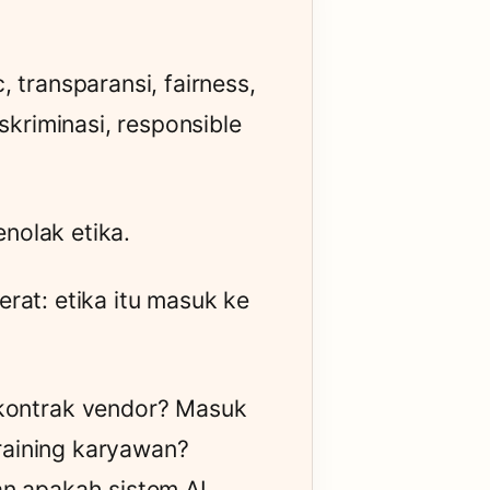
, transparansi, fairness,
iskriminasi, responsible
nolak etika.
erat: etika itu masuk ke
kontrak vendor? Masuk
raining karyawan?
n apakah sistem AI