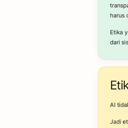
transpa
harus 
Etika 
dari s
Eti
AI tid
Jadi e