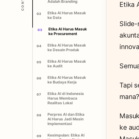
Adalah Branding
Etika 
Etika AI Harus Masuk
02
ke Data
Slide-
Etika AI Harus Masuk
03
akunta
ke Procurement
innova
Etika AI Harus Masuk
04
ke Desain Produk
Etika AI Harus Masuk
05
Semua 
ke Audit
Etika AI Harus Masuk
06
ke Budaya Kerja
Tapi s
Etika AI di Indonesia
07
mana
Harus Membaca
Realitas Lokal
Masuk
Perpres AI dan Etika
08
AI Harus Jadi Mesin
Implementasi
ke aud
Kesimpulan: Etika AI
09
Masuk