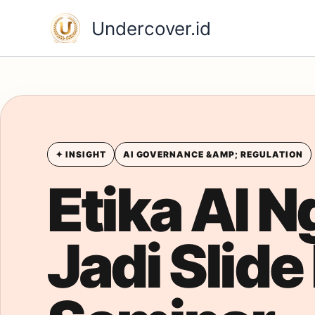
Skip
Undercover.id
to
content
✦ INSIGHT
AI GOVERNANCE &AMP; REGULATION
Etika AI 
Jadi Slide