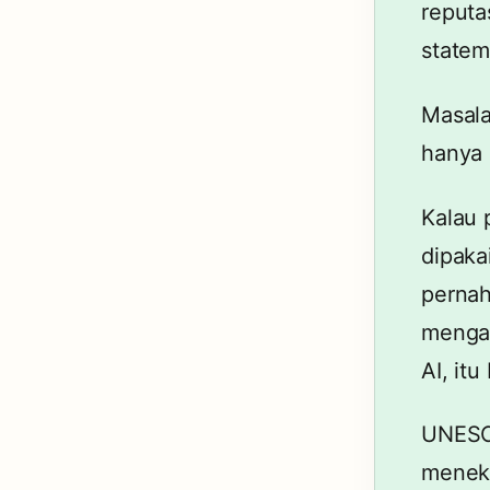
reputa
statem
Masala
hanya 
Kalau 
dipakai
pernah
mengaw
AI, it
UNESC
meneka