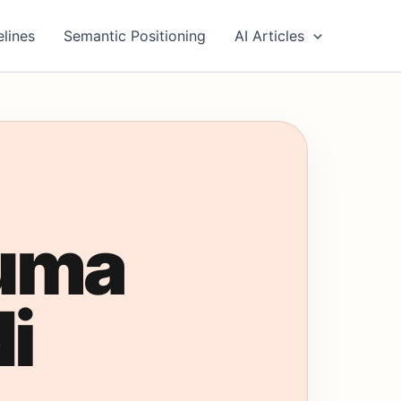
elines
Semantic Positioning
AI Articles
Cuma
di