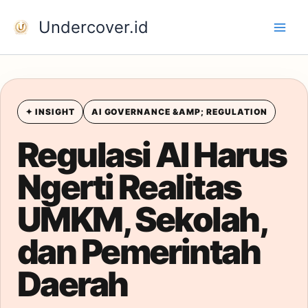
Skip
Undercover.id
to
content
✦ INSIGHT
AI GOVERNANCE &AMP; REGULATION
Regulasi AI Harus
Ngerti Realitas
UMKM, Sekolah,
dan Pemerintah
Daerah