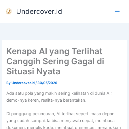
Skip
Undercover.id
to
content
Kenapa AI yang Terlihat
Canggih Sering Gagal di
Situasi Nyata
By
Undercover.id
/
30/05/2026
Ada satu pola yang makin sering kelihatan di dunia AI:
demo-nya keren, realita-nya berantakan.
Di panggung peluncuran, AI terlihat seperti masa depan
yang sudah sampai. Ia bisa menjawab cepat, membaca
dokumen, menulis kode, membuat presentasi, merangkum