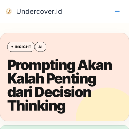
Skip
Undercover.id
to
content
✦ INSIGHT
AI
Prompting Akan
Kalah Penting
dari Decision
Thinking