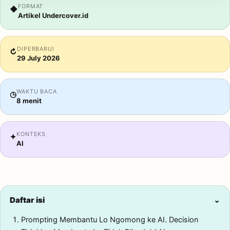
FORMAT
◆
Artikel Undercover.id
DIPERBARUI
↻
29 July 2026
WAKTU BACA
◷
8 menit
KONTEKS
✦
AI
Daftar isi
⌄
Prompting Membantu Lo Ngomong ke AI. Decision